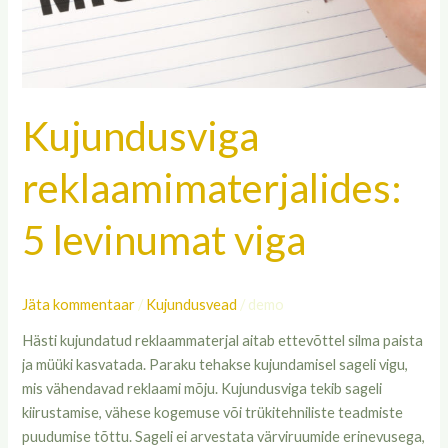
Kujundusviga
reklaamimaterjalides:
5 levinumat viga
Jäta kommentaar
/
Kujundusvead
/
demo
Hästi kujundatud reklaammaterjal aitab ettevõttel silma paista
ja müüki kasvatada. Paraku tehakse kujundamisel sageli vigu,
mis vähendavad reklaami mõju. Kujundusviga tekib sageli
kiirustamise, vähese kogemuse või trükitehniliste teadmiste
puudumise tõttu. Sageli ei arvestata värviruumide erinevusega,