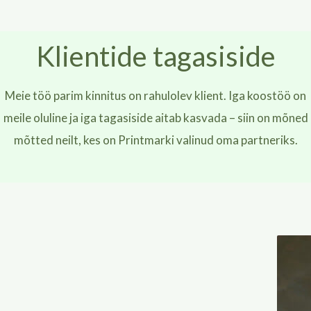
Klientide tagasiside
Meie töö parim kinnitus on rahulolev klient. Iga koostöö on
meile oluline ja iga tagasiside aitab kasvada – siin on mõned
mõtted neilt, kes on Printmarki valinud oma partneriks.