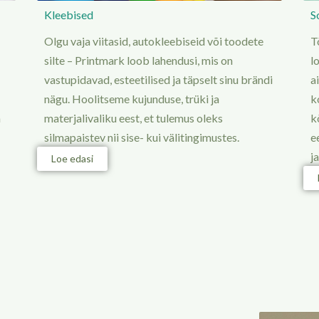
Kleebised
S
Olgu vaja viitasid, autokleebiseid või toodete
T
silte – Printmark loob lahendusi, mis on
l
vastupidavad, esteetilised ja täpselt sinu brändi
a
nägu. Hoolitseme kujunduse, trüki ja
k
materjalivaliku eest, et tulemus oleks
a
k
silmapaistev nii sise- kui välitingimustes.
e
j
Loe edasi