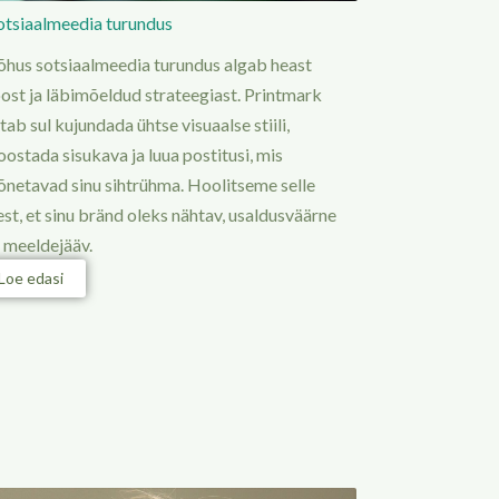
otsiaalmeedia turundus
õhus sotsiaalmeedia turundus algab heast
oost ja läbimõeldud strateegiast. Printmark
itab sul kujundada ühtse visuaalse stiili,
oostada sisukava ja luua postitusi, mis
õnetavad sinu sihtrühma. Hoolitseme selle
est, et sinu bränd oleks nähtav, usaldusväärne
a meeldejääv.
Loe edasi