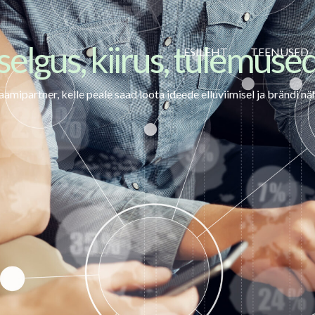
selgus, kiirus, tulemuse
ESILEHT
TEENUSED
amipartner, kelle peale saad loota ideede elluviimisel ja brändi n