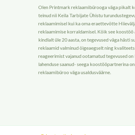
Olen Printmark reklaamibürooga väga pikalt 
teinud nii Keila Tarbijate Ühistu turundustegev
reklaamimisel kui ka oma eraettevõtte Hiieväl
reklaamimise korraldamisel. Kõik see koostöö 
kindlalt üle 20 aasta, on tegevused väga hästi s
reklaamid valminud õigeaegselt ning kvaliteetsel
reageerimist vajanud ootamatud tegevused on ka
lahenduse saanud- seega koostööpartnerina on
reklaamibüroo väga usaldusväärne.