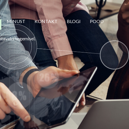
d
MINUST
KONTAKT
BLOGI
POOD
ähtavaks tegemisel.