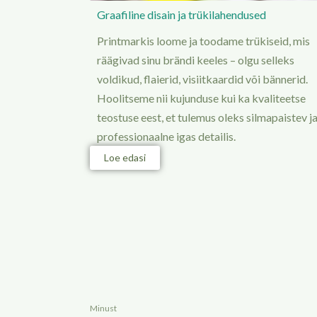
Graafiline disain ja trükilahendused
Printmarkis loome ja toodame trükiseid, mis
räägivad sinu brändi keeles – olgu selleks
voldikud, flaierid, visiitkaardid või bännerid.
Hoolitseme nii kujunduse kui ka kvaliteetse
teostuse eest, et tulemus oleks silmapaistev j
professionaalne igas detailis.
Loe edasi
Minust