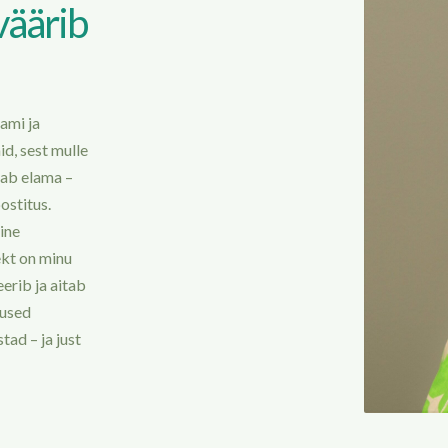
väärib
aami ja
d, sest mulle
kab elama –
ostitus.
ine
ekt on minu
erib ja aitab
mused
tad – ja just