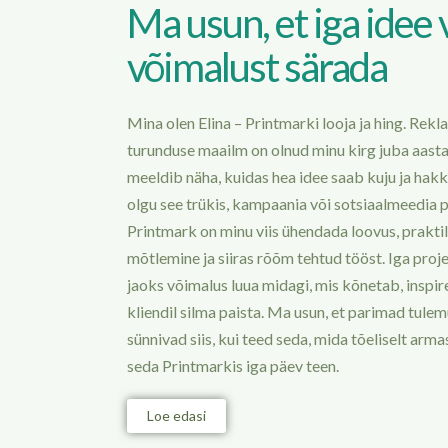
Ma usun, et iga idee 
võimalust särada
Mina olen Elina – Printmarki looja ja hing. Rekl
turunduse maailm on olnud minu kirg juba aastai
meeldib näha, kuidas hea idee saab kuju ja hak
olgu see trükis, kampaania või sotsiaalmeedia p
Printmark on minu viis ühendada loovus, praktil
mõtlemine ja siiras rõõm tehtud tööst. Iga proj
jaoks võimalus luua midagi, mis kõnetab, inspire
kliendil silma paista. Ma usun, et parimad tule
sünnivad siis, kui teed seda, mida tõeliselt armas
seda Printmarkis iga päev teen.
Loe edasi