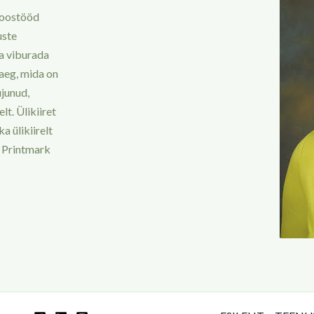
koostööd
uste
ja viburada
aeg, mida on
ujunud,
t. Ülikiiret
 ülikiirelt
 Printmark