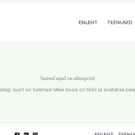
ESILEHT
TEENUSED
Suured asjad on silmapiiril
idagi suurt on tulemas! Meie pood on töös ja avatakse peag
ESILEHT
TEENU